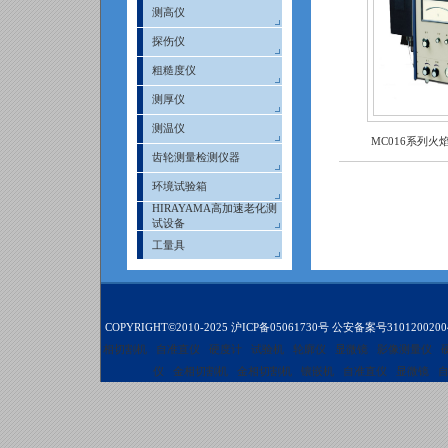
测高仪
探伤仪
粗糙度仪
测厚仪
测温仪
MC016系列火
齿轮测量检测仪器
环境试验箱
HIRAYAMA高加速老化测
试设备
工量具
COPYRIGHT©2010-2025
沪ICP备05061730号
公安备案号3101200200
相切割机
自准直仪
硬度计
试验机
轮廓仪
显微镜
影像测量仪
仪
金相切割机
金相切割机
镶嵌机
自准直仪
显微镜