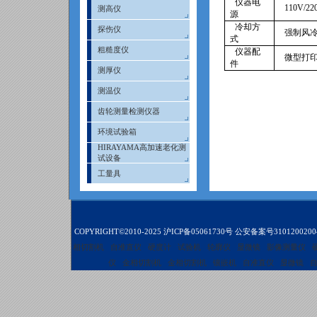
仪器电
110V/22
测高仪
源
冷却方
探伤仪
强制风
式
粗糙度仪
仪器配
微型打
件
测厚仪
测温仪
齿轮测量检测仪器
环境试验箱
HIRAYAMA高加速老化测
试设备
工量具
COPYRIGHT©2010-2025
沪ICP备05061730号
公安备案号3101200200
相切割机
自准直仪
硬度计
试验机
轮廓仪
显微镜
影像测量仪
仪
金相切割机
金相切割机
镶嵌机
自准直仪
显微镜