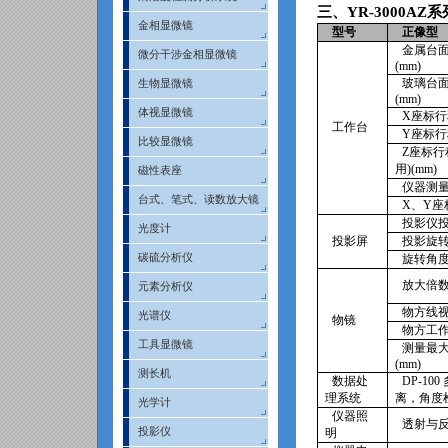
三、
YR-3000AZ
系
金相显微镜
型号
正像型
金属台
微分干涉金相显微镜
(mm)
玻璃台
生物显微镜
(mm)
体视显微镜
X
座标行
工作台
Y
座标行
比较显微镜
Z
座标行
用
)(mm)
磁性表座
仪器测
台式、笔式、读数放大镜
X
、
Y
座
投影仪
光度计
投影屏
投影旋
碳硫分析仪
旋转角
放大倍
元素分析仪
物方线
光谱仪
物镜
物方工
工具显微镜
测量最
(mm)
测长机
数据处
DP-100
理系统
离，角度
光学计
仪器照
透射与
投影仪
明