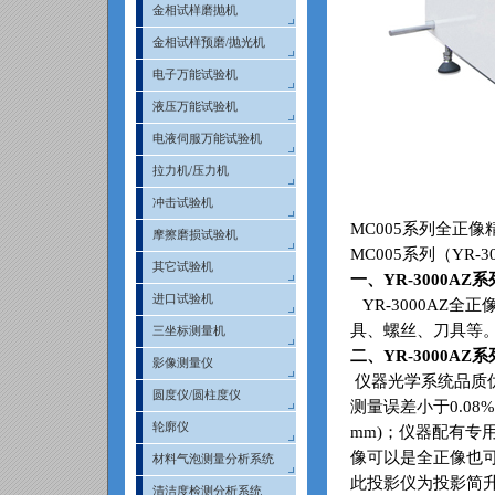
金相试样磨抛机
金相试样预磨/抛光机
电子万能试验机
液压万能试验机
电液伺服万能试验机
拉力机/压力机
冲击试验机
MC005
系列全正像
摩擦磨损试验机
MC005
系列（
YR-3
其它试验机
一、
YR-3000AZ
系
进口试验机
YR-3000AZ
全正
具、螺丝、刀具等
三坐标测量机
二、
YR-3000AZ
系
影像测量仪
仪器光学系统品质
圆度仪/圆柱度仪
测量误差小于
0.08%
轮廓仪
mm)
；仪器配有专
像可以是全正像也
材料气泡测量分析系统
此投影仪为投影简
清洁度检测分析系统