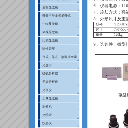
6
．仪器电源：
11
金相显微镜
7
．冷却方式：强
微分干涉金相显微镜
8
．外形尺寸及重
生物显微镜
YR3007Z
型号
770
×
550
尺寸
体视显微镜
120kg
重量
比较显微镜
9
．选购件：微型
磁性表座
台式、笔式、读数放大镜
光度计
碳硫分析仪
元素分析仪
光谱仪
工具显微镜
测长机
光学计
投影仪