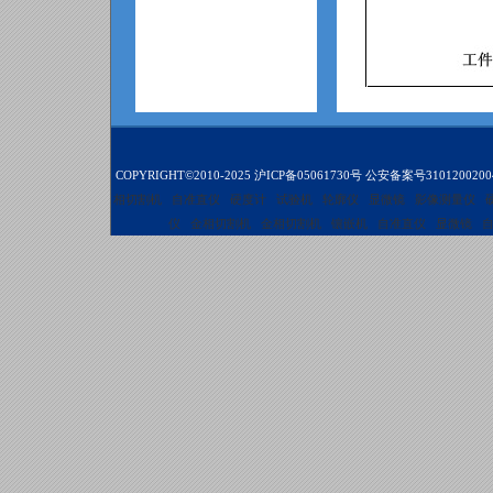
COPYRIGHT©2010-2025
沪ICP备05061730号
公安备案号3101200200
相切割机
自准直仪
硬度计
试验机
轮廓仪
显微镜
影像测量仪
仪
金相切割机
金相切割机
镶嵌机
自准直仪
显微镜