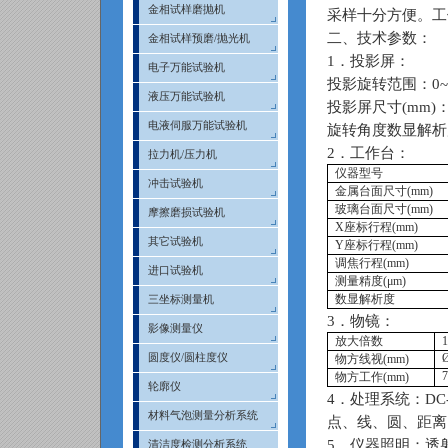
金相试样磨抛机
采样十分方便。工
二、技术参数：
金相试样预磨/抛光机
1
．投影屏：
电子万能试验机
投影旋转范围：
0~
液压万能试验机
投影屏尺寸
(mm)
电液伺服万能试验机
旋转角度数显解析
2
．工作台：
拉力机/压力机
仪器型号
冲击试验机
金属台面尺寸
(mm)
玻璃台面尺寸
(mm)
摩擦磨损试验机
X
座标行程
(mm)
其它试验机
Y
座标行程
(mm)
调焦行程
(mm)
进口试验机
测量精度
(
μ
m)
数显解析度
三坐标测量机
3
．物镜：
影像测量仪
放大倍数
1
圆度仪/圆柱度仪
物方线视
(mm)
7
物方工作
(mm)
轮廓仪
4
．处理系统：
DC
材料气泡测量分析系统
点、线、圆、距离
5
．仪器照明：透
清洁度检测分析系统