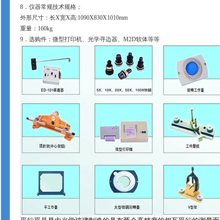
8
．仪器常规技术规格；
外形尺寸：长
X
宽
X
高
:1090X830X
1010mm
重量：
160kg
9
．选购件：微型打印机、光学寻边器、
M2D
软体等等