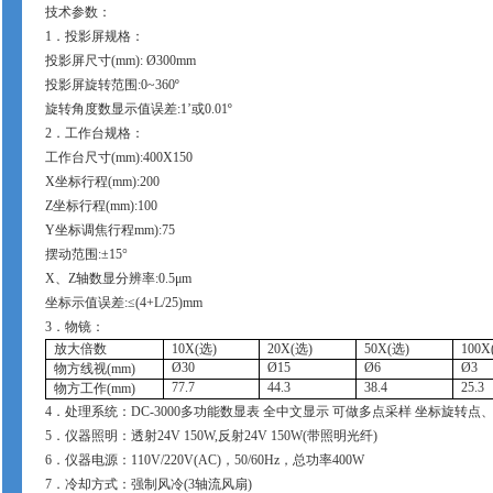
技术参数：
1
．投影屏规格：
投影屏尺寸
(mm): Ø
300mm
投影屏旋转范围
:0~360
º
旋转角度数显示值误差
:
1
’
或0.01
º
2
．工作台规格：
工作台尺寸
(mm):400X150
X
坐标行程
(mm):200
Z
坐标行程
(mm):100
Y
坐标调焦行程
mm):75
摆动范围
:
±
15
°
X
、
Z
轴数显分辨率
:0.5
μ
m
坐标示值误差
:
≤
(4+L/25)mm
3
．物镜：
放大倍数
10X(
选
)
20X(
选
)
50X(
选
)
100X
Ø30
Ø15
Ø6
Ø3
物方线视
(mm)
77.7
44.3
38.4
25.3
物方工作
(mm)
4
．处理系统：
DC-3000
多功能数显表 全中文显示 可做多点采样 坐标旋转点
5
．仪器照明：透射
24V 150W,
反射
24V 150W(
带照明光纤
)
6
．仪器电源：
110V/220V(AC)
，
50/60Hz
，总功率
400W
7
．冷却方式：强制风冷
(3
轴流风扇
)