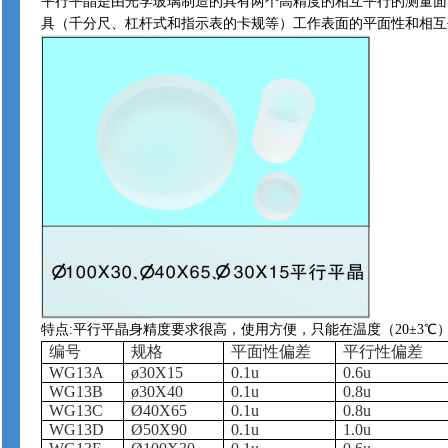
平行平晶是由光学玻璃制造的具有两个高精度的相互平行的测量面
具（千分尺、杠杆式和指示表的卡规等）工作表面的平面性和相互
特点
:
平行平晶身精度要求很高，使用方便，只能在温度（
20
±
3
℃
编号
规格
平面性偏差
平行性偏差
WG
13A
ø30X15
0.1u
0.6u
WG13B
ø30X40
0.1u
0.8u
WG
13C
Ø40X65
0.1u
0.8u
WG13D
Ø50X90
0.1u
1.0u