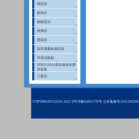
测高仪
探伤仪
粗糙度仪
测厚仪
测温仪
齿轮测量检测仪器
环境试验箱
HIRAYAMA高加速老化测
试设备
工量具
COPYRIGHT©2010-2025
沪ICP备05061730号
公安备案号3101200200
相切割机
自准直仪
硬度计
试验机
轮廓仪
显微镜
影像测量仪
仪
金相切割机
金相切割机
镶嵌机
自准直仪
显微镜