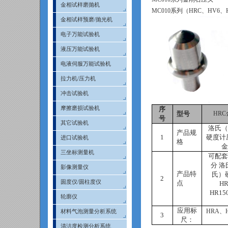
金相试样磨抛机
MC010
系列（
HRC
、
HV6
、
金相试样预磨/抛光机
电子万能试验机
液压万能试验机
电液伺服万能试验机
拉力机/压力机
冲击试验机
摩擦磨损试验机
序
型号
HRC
号
其它试验机
洛氏（
产品规
1
硬度计
进口试验机
格
金
三坐标测量机
可配套
分 
影像测量仪
产品特
氏）
2
圆度仪/圆柱度仪
点
H
HR15
轮廓仪
应用标
HRA
、
材料气泡测量分析系统
3
尺：
清洁度检测分析系统